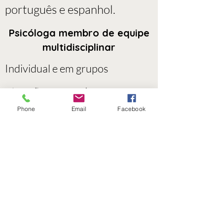
português e espanhol.
Psicóloga membro de equipe
multidisciplinar
Individual e em grupos
tuação em equipe
A
multidisciplinar especializada
Phone
Email
Facebook
no cuidado durante a
gestação, o parto e o pós-
parto, colaborando com
profissionais da saúde na
promoção do bem-estar