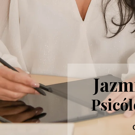
Jazm
Psicól