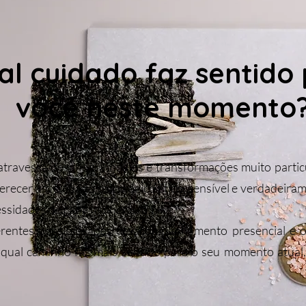
al cuidado faz sentido
você neste momento
atravessa desafios, vínculos e transformações muito partic
recer um cuidado psicológico ético, sensível e verdadeiram
essidades de cada mulher e família.
erentes possibilidades de acompanhamento presencial e o
qual caminho faz mais sentido para o seu momento atual