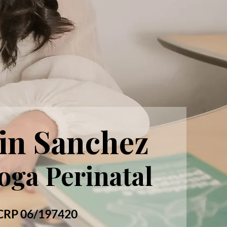
in Sanchez
oga Perinatal
CRP 06/197420