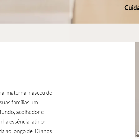
Cuid
al materna, nasceu do
 suas famílias um
undo, acolhedor e
nha essência latino-
da ao longo de 13 anos